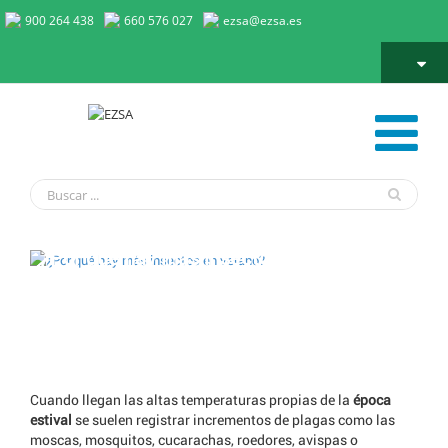
900 264 438
660 576 027
ezsa@ezsa.es
¿Por qué hay más insectos en verano?
Cuando llegan las altas temperaturas propias de la
época
estival
se suelen registrar incrementos de plagas como las
moscas, mosquitos, cucarachas, roedores, avispas o