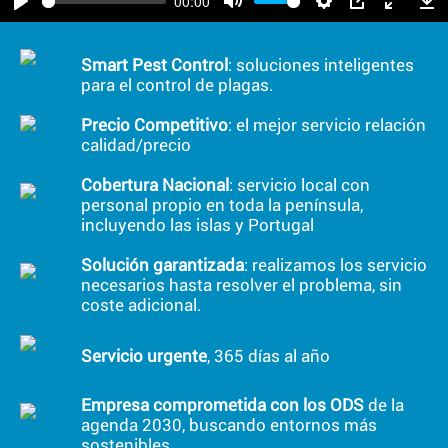
00:00
Play
Mute
Settings
PIP
Enter
Do
fullscree
Smart Pest Control
: soluciones inteligentes
para el control de plagas.
Precio Competitivo
: el mejor servicio relación
calidad/precio
Cobertura Nacional
: servicio local con
personal propio en toda la península,
incluyendo las islas y Portugal
Solución garantizada
: realizamos los servicio
necesarios hasta resolver el problema, sin
coste adicional.
Servicio urgente
, 365 días al año
Empresa comprometida con los ODS
de la
agenda 2030, buscando entornos más
sostenibles.