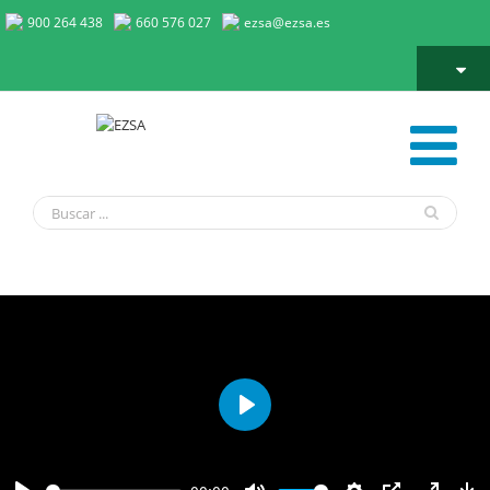
900 264 438
660 576 027
ezsa@ezsa.es
HOME
Play