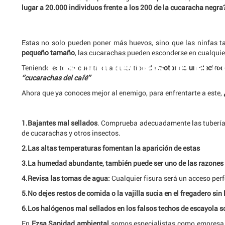
lugar a 20.000 individuos frente a los 200 de la
cucaracha negra
Estas no solo pueden poner más huevos, sino que las ninfas ta
pequeño tamaño
, las cucarachas pueden esconderse en cualquie
Los problemas de la c
Los problemas de la c
Teniendo esto en cuenta cualquier tipo de
motor de un electro
‘’cucarachas del café’’
Ahora que ya conoces mejor al enemigo, para enfrentarte a este,
1.Bajantes mal sellados
. Comprueba adecuadamente las tuberías 
de cucarachas y otros insectos.
2.Las altas temperaturas fomentan la aparición de estas
3.La humedad abundante, también puede ser uno de las razones q
4.Revisa las tomas de agua:
Cualquier fisura será un acceso per
5.No dejes restos de comida o la vajilla sucia en el fregadero sin 
6.Los halógenos mal sellados en los falsos techos de escayola s
En
Ezsa Sanidad ambienta
l
somos especialistas como empresa