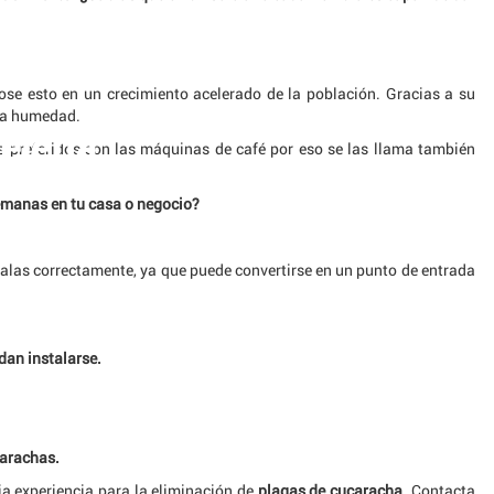
ose esto en un crecimiento acelerado de la población. Gracias a su
rta humedad.
elería
elería
es preferidos son las máquinas de café por eso se las llama también
lemanas en tu casa o negocio?
lalas correctamente, ya que puede convertirse en un punto de entrada
dan instalarse.
carachas.
a experiencia para la eliminación de
plagas de cucaracha
.
Contacta