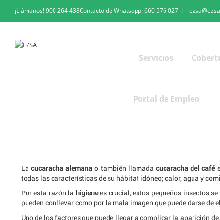
¡Llámanos!
900 264 438
Contacto de Whatsapp:
660 576 027
|
ezsa@ezsa
Servicios
Cobert
Portal de Empleo
La
cucaracha alemana
o también llamada
cucaracha del café
e
todas las características de su hábitat idóneo; calor, agua y com
Por esta razón la
higiene
es crucial, estos pequeños insectos se
pueden conllevar como por la mala imagen que puede darse de ell
Uno de los factores que puede llegar a complicar la aparición d