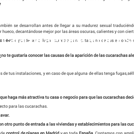
?
mbién se desarrollan antes de llegar a su madurez sexual traduciénd
r hueco, decantándose mejor por las áreas oscuras, calientes y con cie
ucaracha alemana en la host
ucaracha alemana en la host
doméstic
o puede ser el lugar perfecto para estas, uno de sus escondit
¿no te gustaría conocer las causas de la aparición de las cucarachas a
de tus instalaciones, y en caso de que alguna de ellas tenga fugas,sél
ue haga más atractiva tu casa o negocio para que las cucarachas deci
fecto para las cucarachas.
lavar.
on otro punto de entrada a las viviendas y establecimientos para las cu
 de
control de plagas en Madrid
y en toda
España
. Contamos con ampli