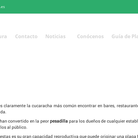
.es
ura
Contacto
Noticias
Conócenos
Guía de Pl
s claramente la cucaracha más común encontrar en bares, restaurantes
ida.
 han convertido en la peor
pesadilla
para los dueños de cualquier estab
os al público.
e estas es su gran capacidad reproductiva que puede originar una plaga 