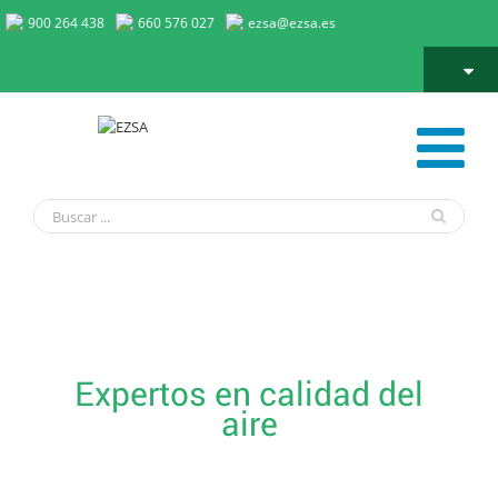
900 264 438
660 576 027
ezsa@ezsa.es
Purificación del aire y eliminación de olores
Expertos en calidad del
aire