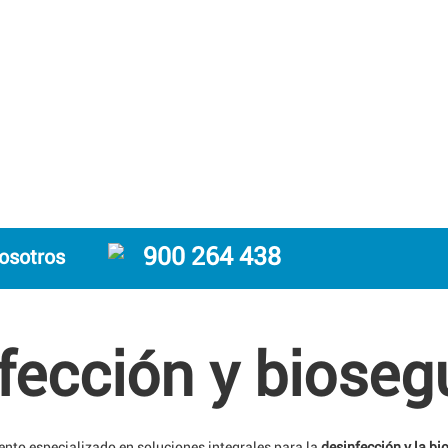
900 264 438
osotros
fección y bioseg
to especializado en soluciones integrales para la
desinfección y la b