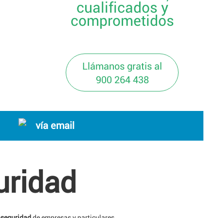
cualificados y
comprometidos
Llámanos gratis al
900 264 438
vía email
uridad
ioseguridad
de empresas y particulares.