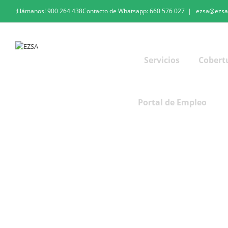
¡Llámanos!
900 264 438
Contacto de Whatsapp:
660 576 027
|
ezsa@ezsa
Servicios
Cobert
Portal de Empleo
Desinfección y bioseguridad