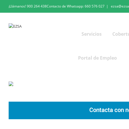
¡Llámanos!
900 264 438
Contacto de Whatsapp:
660 576 027
|
ezsa@ezsa
Servicios
Cobert
Portal de Empleo
Desinfección mediante nebulización electroestática
Contacta con n