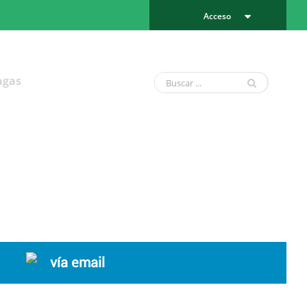
Acceso
agas
vía email