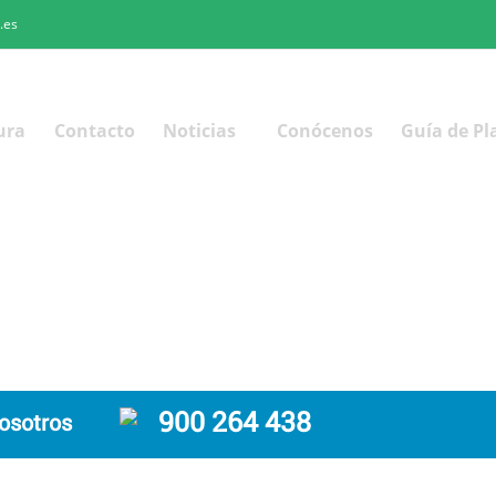
.es
ura
Contacto
Noticias
Conócenos
Guía de Pl
900 264 438
osotros