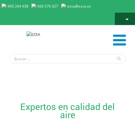
900 264 438
660 576 027
ezsa@ezsa.es
Fotocatálisis
Expertos en calidad del
aire