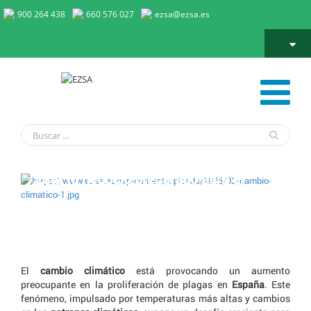
900 264 438
660 576 027
ezsa@ezsa.es
¿Está tu negocio preparado para el
¿Está tu negocio preparado para el
aumento de plagas por el cambio
aumento de plagas por el cambio
climático?
climático?
El
cambio climático
está provocando un aumento
preocupante en la proliferación de plagas en
España
. Este
fenómeno, impulsado por temperaturas más altas y cambios