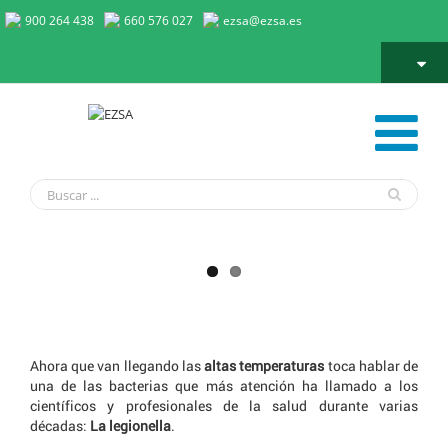
900 264 438
660 576 027
ezsa@ezsa.es
5 curiosidades sobre la Legionella
5 curiosidades sobre la Legionella
Ahora que van llegando las
altas temperaturas
toca hablar de
una de las bacterias que más atención ha llamado a los
científicos y profesionales de la salud durante varias
décadas:
La legionella
.