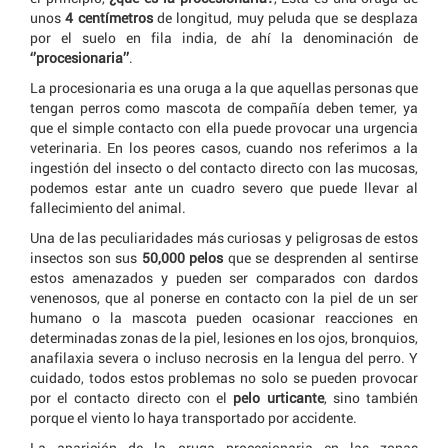
unos
4 centímetros
de longitud, muy peluda que se desplaza
por el suelo en fila india, de ahí la denominación de
‘’procesionaria’’
.
La procesionaria es una oruga a la que aquellas personas que
tengan perros como mascota de compañía deben temer, ya
que el simple contacto con ella puede provocar una urgencia
veterinaria. En los peores casos, cuando nos referimos a la
ingestión del insecto o del contacto directo con las mucosas,
podemos estar ante un cuadro severo que puede llevar al
fallecimiento del animal.
Una de las peculiaridades más curiosas y peligrosas de estos
insectos son sus
50,000 pelos
que se desprenden al sentirse
estos amenazados y pueden ser comparados con dardos
venenosos, que al ponerse en contacto con la piel de un ser
humano o la mascota pueden ocasionar reacciones en
determinadas zonas de la piel, lesiones en los ojos, bronquios,
anafilaxia severa o incluso necrosis en la lengua del perro. Y
cuidado, todos estos problemas no solo se pueden provocar
por el contacto directo con el
pelo urticante
, sino también
porque el viento lo haya transportado por accidente.
La aparición de la oruga procesionaria en las zonas