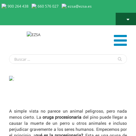
900 264 438
660 576 027
ezsa@ezsa.es
La oruga procesionaria y los perros
La oruga procesionaria y los perros
A simple vista no parece un animal peligroso, pero nada
menos cierto. La
oruga procesionaria
del pino puede llegar a
causar la muerte de un perro u otros animales e incluso
perjudicar gravemente a los seres humanos. Empecemos por
el principio,
¿qué es la procesionaria?
, Esta es una oruga de