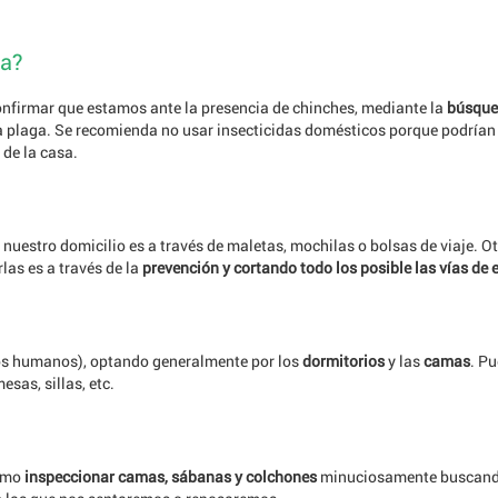
ma?
onfirmar que estamos ante la presencia de chinches, mediante la
búsque
 plaga. Se recomienda no usar insecticidas domésticos porque podrían e
de la casa.
estro domicilio es a través de maletas, mochilas o bolsas de viaje. Otr
las es a través de la
prevención y cortando todo los posible las vías de 
(los humanos), optando generalmente por los
dormitorios
y las
camas
. Pu
sas, sillas, etc.
como
inspeccionar camas, sábanas y colchones
minuciosamente buscando 