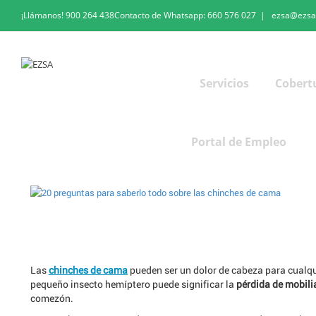
¡Llámanos!
900 264 438
Contacto de Whatsapp:
660 576 027
|
ezsa@ezsa
Servicios
Cobert
Portal de Empleo
Las
chinches de cama
pueden ser un dolor de cabeza para cualqu
pequeño insecto hemíptero puede significar la
pérdida de mobilia
comezón.