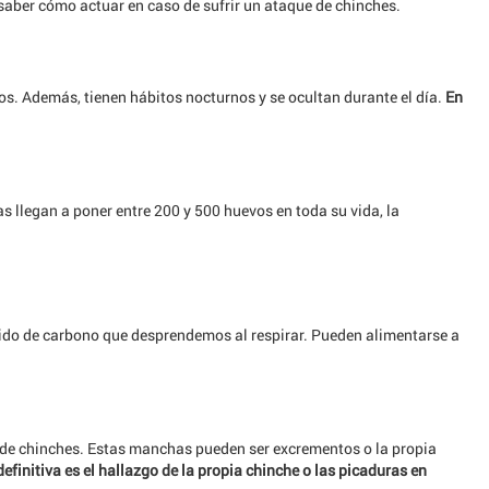
saber cómo actuar en caso de sufrir un ataque de chinches.
os. Además, tienen hábitos nocturnos y se ocultan durante el día.
En
s de cama
s de cama
s llegan a poner entre 200 y 500 huevos en toda su vida, la
xido de carbono que desprendemos al respirar. Pueden alimentarse a
a de chinches. Estas manchas pueden ser excrementos o la propia
efinitiva es el hallazgo de la propia chinche o las picaduras en