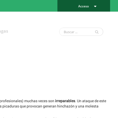
Acceso
agas
y profesionales) muchas veces son
irreparables
. Un ataque de este
las picaduras que provocan generan hinchazón y una molesta