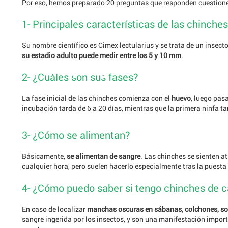
Por eso, hemos preparado 20 preguntas que responden cuestiones 
1- Principales características de las chinches
Su nombre científico es Cimex lectularius y se trata de un insect
su estadio adulto puede medir entre los 5 y 10 mm
.
20 preguntas para sab
20 preguntas para sab
2- ¿Cuáles son sus fases?
La fase inicial de las chinches comienza con el
huevo
, luego pas
incubación tarda de 6 a 20 días, mientras que la primera ninfa ta
3- ¿Cómo se alimentan?
Básicamente,
se alimentan de sangre
. Las chinches se sienten 
cualquier hora, pero suelen hacerlo especialmente tras la puesta
4- ¿Cómo puedo saber si tengo chinches de 
En caso de localizar
manchas oscuras en sábanas, colchones, so
sangre ingerida por los insectos, y son una manifestación impor