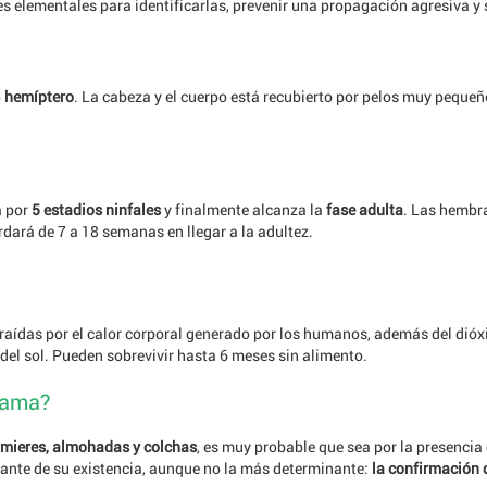
elementales para identificarlas, prevenir una propagación agresiva y 
o
hemíptero
. La cabeza y el cuerpo está recubierto por pelos muy pequeñ
erlo todo sobre las chinche
erlo todo sobre las chinche
a por
5 estadios ninfales
y finalmente alcanza la
fase adulta
. Las hembra
rdará de 7 a 18 semanas en llegar a la adultez.
atraídas por el calor corporal generado por los humanos, además del dió
 del sol. Pueden sobrevivir hasta 6 meses sin alimento.
cama?
mieres, almohadas y colchas
, es muy probable que sea por la presenci
tante de su existencia, aunque no la más determinante:
la confirmación d