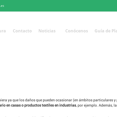
.es
ura
Contacto
Noticias
Conócenos
Guía de Pl
iera ya que los daños que pueden ocasionar (en ámbitos particulares 
rio en casas o productos textiles en industrias
, por ejemplo. Además, 