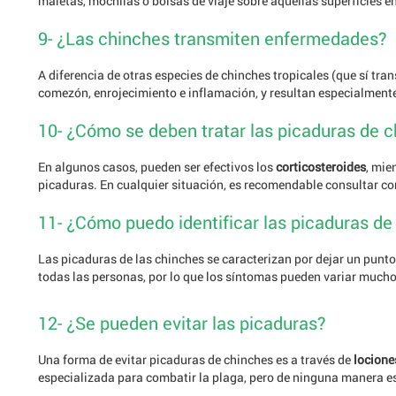
maletas, mochilas o bolsas de viaje sobre aquellas superficies 
9- ¿Las chinches transmiten enfermedades?
A diferencia de otras especies de chinches tropicales (que sí t
comezón, enrojecimiento e inflamación, y resultan especialment
10- ¿Cómo se deben tratar las picaduras de 
En algunos casos, pueden ser efectivos los
corticosteroides
, mie
picaduras. En cualquier situación, es recomendable consultar co
11- ¿Cómo puedo identificar las picaduras de
Las picaduras de las chinches se caracterizan por dejar un punto 
todas las personas, por lo que los síntomas pueden variar much
12- ¿Se pueden evitar las picaduras?
Una forma de evitar picaduras de chinches es a través de
locione
especializada para combatir la plaga, pero de ninguna manera es