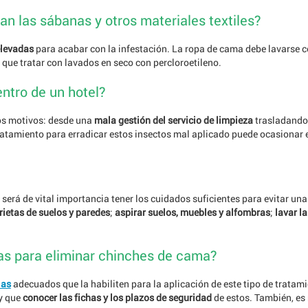
an las sábanas y otros materiales textiles?
elevadas
para acabar con la infestación. La ropa de cama debe lavarse c
 que tratar con lavados en seco con percloroetileno.
ntro de un hotel?
os motivos: desde una
mala gestión del servicio de limpieza
trasladando l
 tratamiento para erradicar estos insectos mal aplicado puede ocasionar e
 será de vital importancia tener los cuidados suficientes para evitar u
rietas de suelos y paredes
;
aspirar suelos, muebles y alfombras
;
lavar l
as para eliminar chinches de cama?
ias
adecuados que la habiliten para la aplicación de este tipo de tratam
ay que
conocer las fichas y los plazos de seguridad
de estos. También, es 