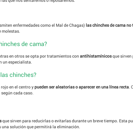
en las que nos sentaremos o reposaremos.
ransmiten enfermedades como el Mal de Chagas)
las chinches de cama no
e molestas.
chinches de cama?
ntras en otros se opta por tratamientos con
antihistamínicos
que sirven 
n un especialista.
 las chinches?
rojo en el centro y
pueden ser aleatorias o aparecer en una línea recta
. 
o según cada caso.
s
que sirven para reducirlas o evitarlas durante un breve tiempo. Esta
 una solución que permitirá la eliminación.