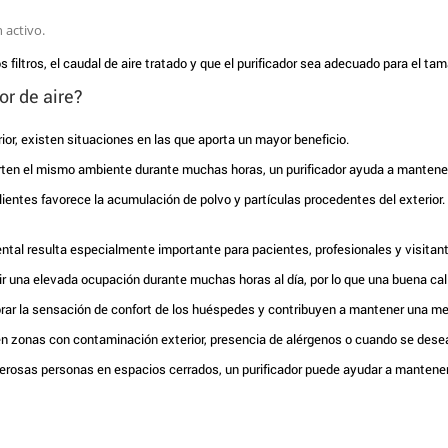
 activo.
 filtros, el caudal de aire tratado y que el purificador sea adecuado para el ta
or de aire?
or, existen situaciones en las que aporta un mayor beneficio.
n el mismo ambiente durante muchas horas, un purificador ayuda a mantener un
ientes favorece la acumulación de polvo y partículas procedentes del exterior.
tal resulta especialmente importante para pacientes, profesionales y visitan
r una elevada ocupación durante muchas horas al día, por lo que una buena cali
orar la sensación de confort de los huéspedes y contribuyen a mantener una m
 zonas con contaminación exterior, presencia de alérgenos o cuando se desea m
rosas personas en espacios cerrados, un purificador puede ayudar a mantener 