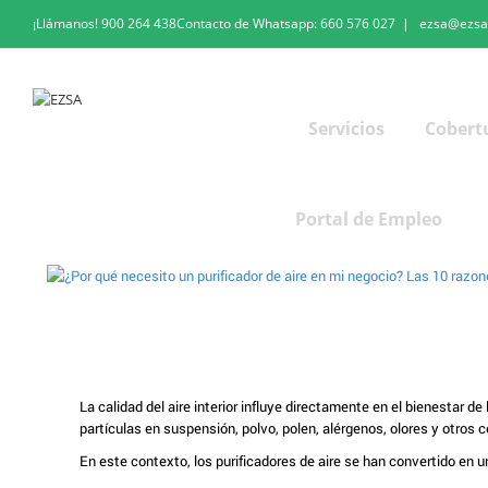
¡Llámanos!
900 264 438
Contacto de Whatsapp:
660 576 027
|
ezsa@ezsa
Servicios
Cobert
Portal de Empleo
La calidad del aire interior influye directamente en el bienestar d
partículas en suspensión, polvo, polen, alérgenos, olores y otros
En este contexto, los purificadores de aire se han convertido en u