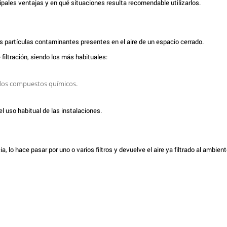
pales ventajas y en qué situaciones resulta recomendable utilizarlos.
las partículas contaminantes presentes en el aire de un espacio cerrado.
iltración, siendo los más habituales:
 qué son, cómo funcionan y 
purificador de aire en mi ne
nados compuestos químicos.
l uso habitual de las instalaciones.
a, lo hace pasar por uno o varios filtros y devuelve el aire ya filtrado al ambient