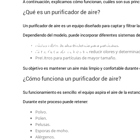
A continuación, explicamos cómo funcionan, cuáles son sus princi
¿Qué es un purificador de aire?
Un purificador de aire es un equipo diseñado para captar y filtrar 
Dependiendo del modelo, puede incorporar diferentes sistemas de f
Purificadores de aire:
¿Por qué necesito un 
Filtros HEPA de alta eficiencia para partículas.
importantes
Filtros de carbón activo para reducir olores y determi
Prefiltros para partículas de mayor tamaño.
Su objetivo es mantener un aire más limpio y confortable durante e
¿Cómo funciona un purificador de aire?
Su funcionamiento es sencillo: el equipo aspira el aire de la estanci
Durante este proceso puede retener:
Polvo.
Polen.
Pelusas.
Esporas de moho.
Alérgenos.