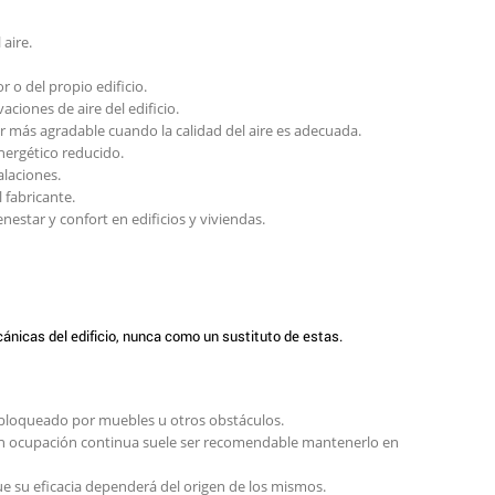
 aire.
 o del propio edificio.
aciones de aire del edificio.
r más agradable cuando la calidad del aire es adecuada.
nergético reducido.
alaciones.
 fabricante.
estar y confort en edificios y viviendas.
ánicas del edificio, nunca como un sustituto de estas.
 bloqueado por muebles u otros obstáculos.
on ocupación continua suele ser recomendable mantenerlo en
e su eficacia dependerá del origen de los mismos.