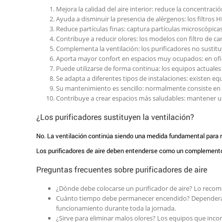
Mejora la calidad del aire interior: reduce la concentrac
Ayuda a disminuir la presencia de alérgenos: los filtros H
Reduce partículas finas: captura partículas microscóp
Contribuye a reducir olores: los modelos con filtro de c
Complementa la ventilación: los purificadores no sustituye
Aporta mayor confort en espacios muy ocupados: en ofici
Puede utilizarse de forma continua: los equipos actuale
Se adapta a diferentes tipos de instalaciones: existen eq
Su mantenimiento es sencillo: normalmente consiste en la 
Contribuye a crear espacios más saludables: mantener una 
¿Los purificadores sustituyen la ventilación?
No. La ventilación continúa siendo una medida fundamental para re
Los purificadores de aire deben entenderse como un complemento q
Preguntas frecuentes sobre purificadores de aire
¿Dónde debe colocarse un purificador de aire? Lo recom
Cuánto tiempo debe permanecer encendido? Dependerá de
funcionamiento durante toda la jornada.
¿Sirve para eliminar malos olores? Los equipos que inco