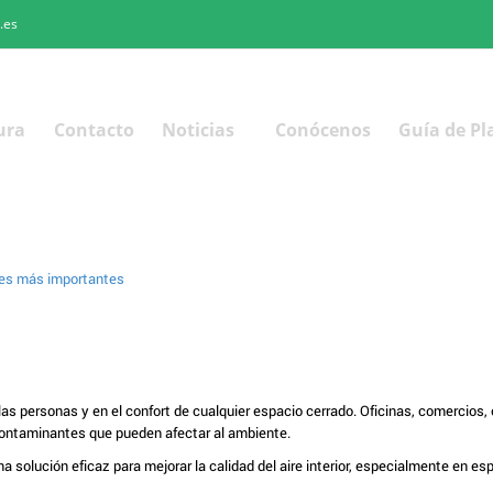
.es
ura
Contacto
Noticias
Conócenos
Guía de Pl
e las personas y en el confort de cualquier espacio cerrado. Oficinas, comercios,
 contaminantes que pueden afectar al ambiente.
na solución eficaz para mejorar la calidad del aire interior, especialmente en e