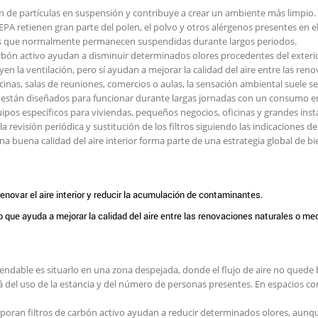
ión de partículas en suspensión y contribuye a crear un ambiente más limpio.
EPA retienen gran parte del polen, el polvo y otros alérgenos presentes en el
icas que normalmente permanecen suspendidas durante largos periodos.
arbón activo ayudan a disminuir determinados olores procedentes del exterior
n la ventilación, pero sí ayudan a mejorar la calidad del aire entre las renov
nas, salas de reuniones, comercios o aulas, la sensación ambiental suele se
s están diseñados para funcionar durante largas jornadas con un consumo e
uipos específicos para viviendas, pequeños negocios, oficinas y grandes inst
revisión periódica y sustitución de los filtros siguiendo las indicaciones del
buena calidad del aire interior forma parte de una estrategia global de bien
novar el aire interior y reducir la acumulación de contaminantes.
ue ayuda a mejorar la calidad del aire entre las renovaciones naturales o mec
endable es situarlo en una zona despejada, donde el flujo de aire no quede
l uso de la estancia y del número de personas presentes. En espacios c
rporan filtros de carbón activo ayudan a reducir determinados olores, aunqu