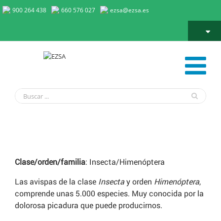
900 264 438
660 576 027
ezsa@ezsa.es
Avispas
Clase/orden/familia
: Insecta/Himenóptera
Las avispas de la clase
Insecta
y orden
Himenóptera
,
comprende unas 5.000 especies. Muy conocida por la
dolorosa picadura que puede producirnos.