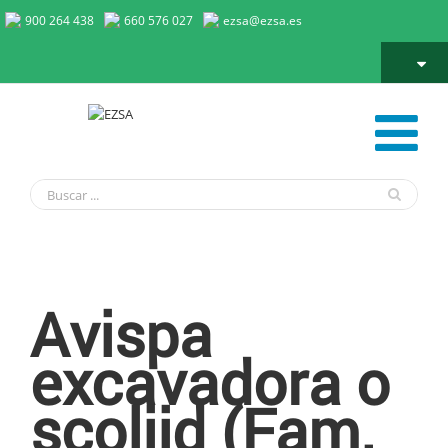
900 264 438
660 576 027
ezsa@ezsa.es
Avispa Excavadora Scoliid
Avispa
excavadora o
scoliid (Fam.