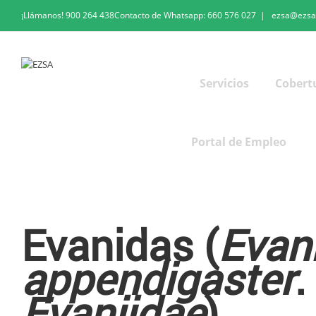
¡Llámanos!
900 264 438
Contacto de Whatsapp:
660 576 027
|
ezsa@ezsa
Servicios
Cobert
Portal de Empleo
Evanidas
Evanidas (
Evan
appendigaster
.
Evaniidae
)