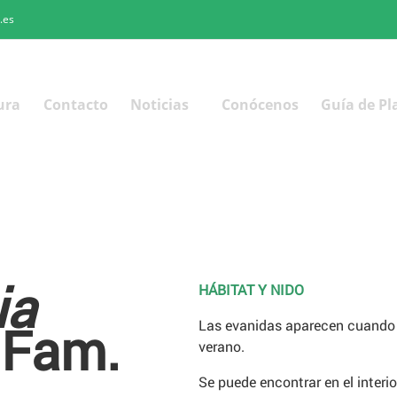
.es
ura
Contacto
Noticias
Conócenos
Guía de Pl
ia
HÁBITAT Y NIDO
 Fam.
Las evanidas aparecen cuando e
verano.
Se puede encontrar en el interi