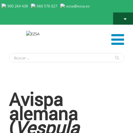
900 264 438
660 576 027
ezsa@ezsa.es
Avispa alemana
Avispa
alemana
(
Vespula