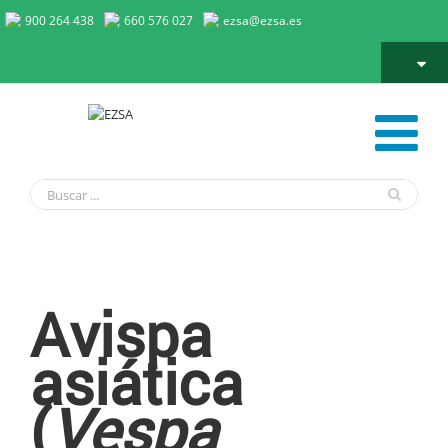
900 264 438
660 576 027
ezsa@ezsa.es
Avispa asiática
Avispa
asiática
(
Vespa