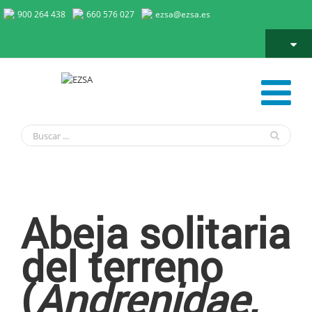
900 264 438
660 576 027
ezsa@ezsa.es
Abeja Solitaria del Terreno
Abeja solitaria
del terreno
(
Andrenidae,