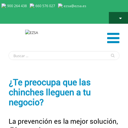
900 264 438
660 576 027
ezsa@ezsa.es
Prevención de chinches de la cama hoteles
¿Te preocupa que las
chinches lleguen a tu
negocio?
La prevención es la mejor solución,