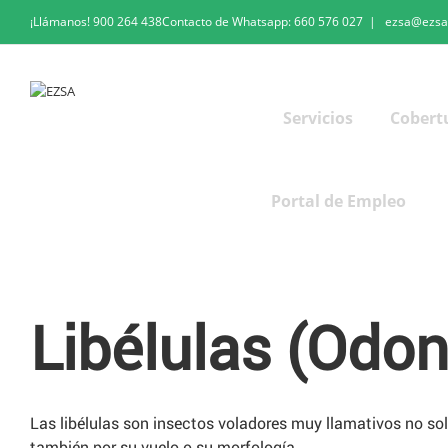
¡Llámanos!
900 264 438
Contacto de Whatsapp:
660 576 027
|
ezsa@ezsa
Servicios
Cobert
Portal de Empleo
Libélulas
Libélulas (Odon
Las libélulas son insectos voladores muy llamativos no sol
también por su vuelo o su morfología.