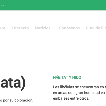
.es
ura
Contacto
Noticias
Conócenos
Guía de Pl
ata)
HÁBITAT Y NIDO
Las libélulas se encuentran en 
en áreas con gran humedad en b
embalses entre otros.
o por su coloración,