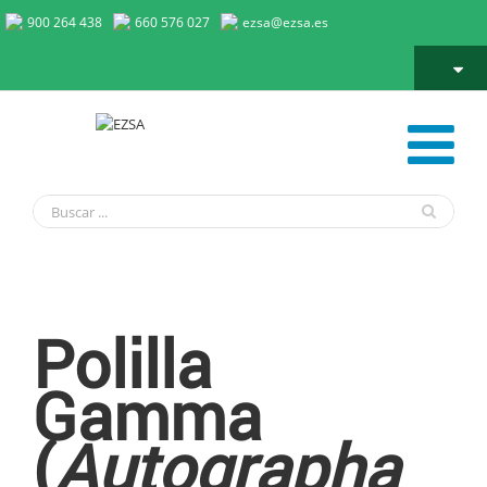
900 264 438
660 576 027
ezsa@ezsa.es
Polilla Gamma
Polilla
Gamma
(
Autographa