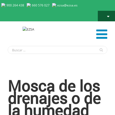
900 264 438
660 576 027
ezsa@ezsa.es
Mosca de los drenajes o de la humedad
Mosca de los
drenajes o de
la humedad