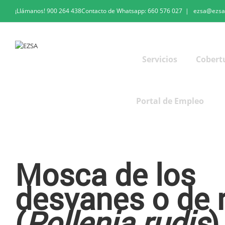
¡Llámanos!
900 264 438
Contacto de Whatsapp:
660 576 027
|
ezsa@ezsa
Servicios
Cobert
Portal de Empleo
Mosca de los desvanes o de racimo
Mosca de los
desvanes o de 
(
Pollenia rudis
)