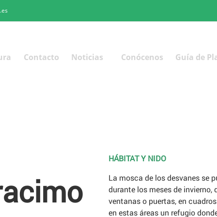
.es
ura
Contacto
Noticias
Conócenos
Guía de Pl
HÁBITAT Y NIDO
racimo
La mosca de los desvanes se pu
durante los meses de invierno,
ventanas o puertas, en cuadros
en estas áreas un refugio dond