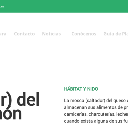
.es
ura
Contacto
Noticias
Conócenos
Guía de Pl
HÁBITAT Y NIDO
) del
La mosca (saltador) del queso 
món
almacenan sus alimentos de pr
carnicerías, charcuterías, lech
cuando exista alguna de sus fu