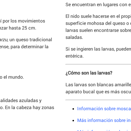
Se encuentran en lugares con e
El nido suele hacerse en el pro
í por los movimientos
superficie mohosa del queso o d
anzar hasta 25 cm.
larvas suelen encontrarse sobr
saladas.
arzu
, un queso tradicional
nse, para determinar la
Si se ingieren las larvas, puede
entérica.
¿Cómo son las larvas?
do el mundo.
Las larvas son blancas amarille
aparato bucal que es más oscur
onalidades azuladas y
zo. En la cabeza hay zonas
Información sobre mosca
Más información sobre i