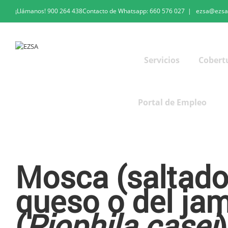
¡Llámanos!
900 264 438
Contacto de Whatsapp:
660 576 027
|
ezsa@ezsa
Servicios
Cobert
Portal de Empleo
Mosca (saltador) del queso o del jamón
Mosca (saltador
queso o del ja
(
Piophila casei
)