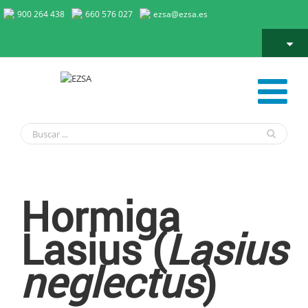
900 264 438
660 576 027
ezsa@ezsa.es
Hormiga Lasius neglectus
Hormiga
Lasius (
Lasius
neglectus
)