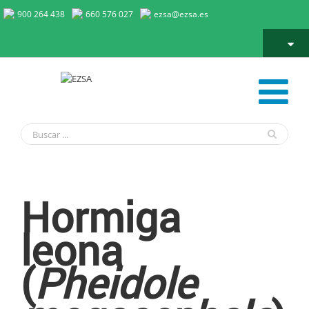
900 264 438
660 576 027
ezsa@ezsa.es
Hormiga leona
Hormiga
leona
(
Pheidole