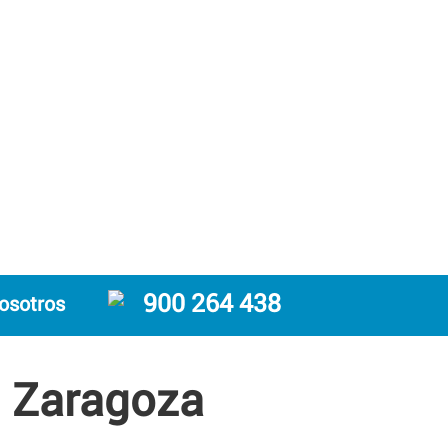
900 264 438
osotros
n Zaragoza