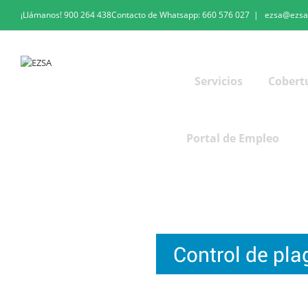
¡Llámanos!
900 264 438
Contacto de Whatsapp:
660 576 027
|
ezsa@ezsa
Servicios
Cobert
Portal de Empleo
Control de plagas en Zaragoza
Control de pl