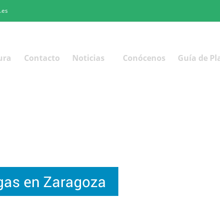
.es
ura
Contacto
Noticias
Conócenos
Guía de Pl
agas en Zaragoza