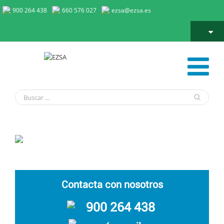
900 264 438
660 576 027
ezsa@ezsa.es
Cobertura de Control de plagas en Complejos Hospitalarios
Contacta con nosotros
900 264 438