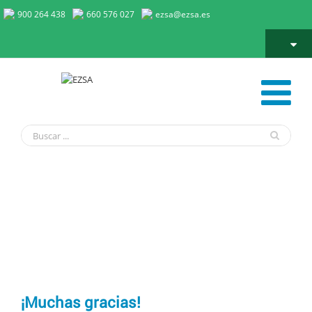
900 264 438
660 576 027
ezsa@ezsa.es
Thank you page
¡Muchas gracias!