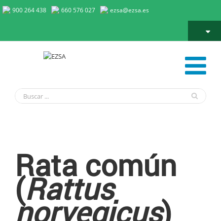
900 264 438
660 576 027
ezsa@ezsa.es
Rata Común
Rata común
(
Rattus
norvegicus
)