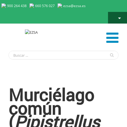
900 264 438
660 576 027
ezsa@ezsa.es
Murciélago común
Murciélago
común
(
Pipistrellus