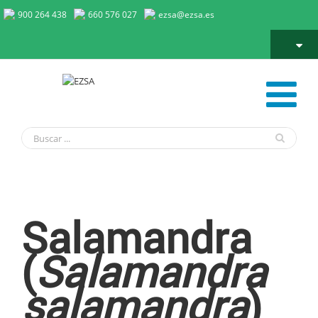
900 264 438
660 576 027
ezsa@ezsa.es
Salamandra
Salamandra
(
Salamandra
salamandra
)