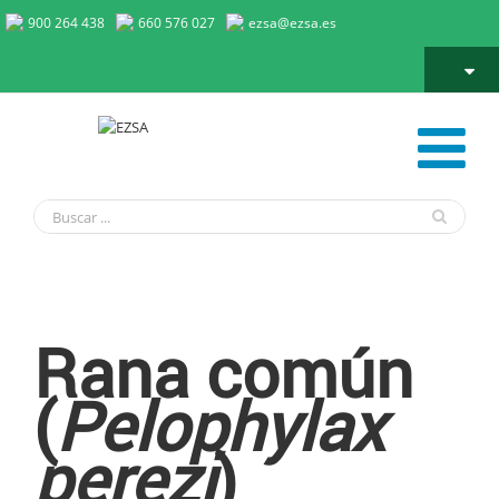
900 264 438
660 576 027
ezsa@ezsa.es
Rana común
Rana común
(
Pelophylax
perezi
)