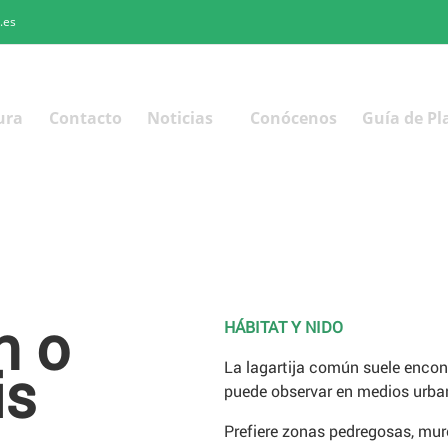
.es
ura
Contacto
Noticias
Conócenos
Guía de Pl
n o
HÁBITAT Y NIDO
is
La lagartija común suele encon
puede observar en medios urbano
Prefiere zonas pedregosas, muro