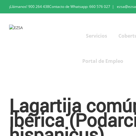
¡Llámanos!
900 264 438
Contacto de Whatsapp:
660 576 027
|
ezsa@ezsa
Servicios
Cobert
Portal de Empleo
Lagartija común o ibérica
Lagartija comú
ibérica (Podarc
hispanicus)