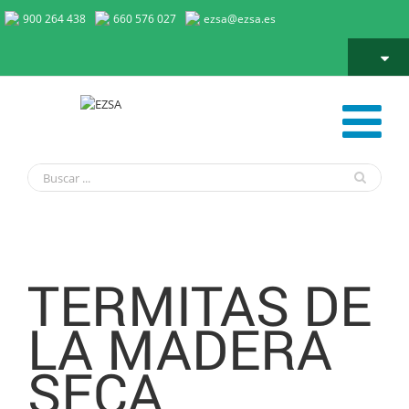
900 264 438
660 576 027
ezsa@ezsa.es
Termita de Madera Seca – Kalotermes / Cryptotermes
TERMITAS DE
LA MADERA
SECA