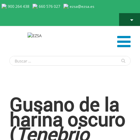
900 264 438
660 576 027
ezsa@ezsa.es
Gusano de la harina oscuro
Gusano de la
harina oscuro
(
Tenebrio