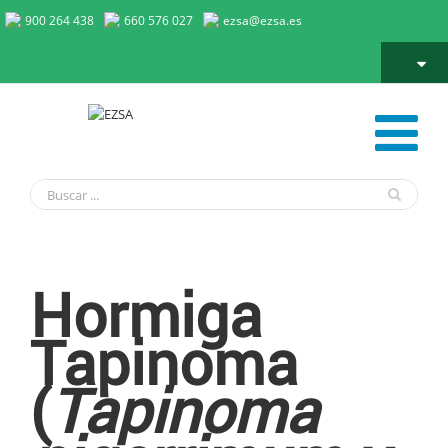
900 264 438
660 576 027
ezsa@ezsa.es
Hormiga Tapinoma
Hormiga
Tapinoma
(
Tapinoma