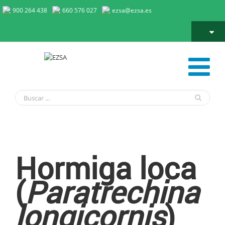
900 264 438
660 576 027
ezsa@ezsa.es
Hormiga loca
Hormiga loca
(
Paratrechina
longicornis
)