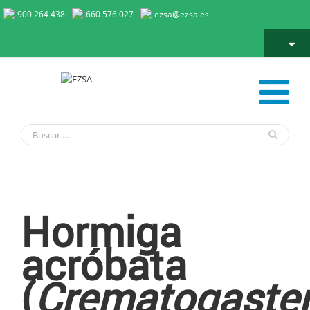
900 264 438
660 576 027
ezsa@ezsa.es
Hormiga acróbata
Hormiga
acróbata
(
Crematogaste