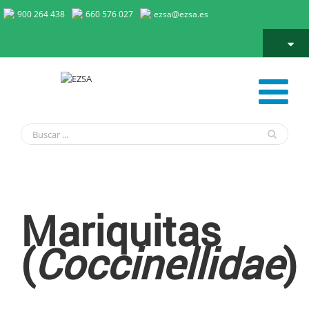
900 264 438
660 576 027
ezsa@ezsa.es
Mariquitas
Mariquitas
(
Coccinellidae
)