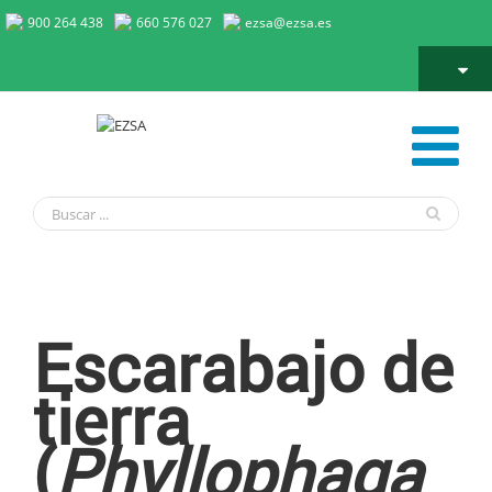
900 264 438
660 576 027
ezsa@ezsa.es
Escarabajo de tierra
Escarabajo de
tierra
(
Phyllophaga