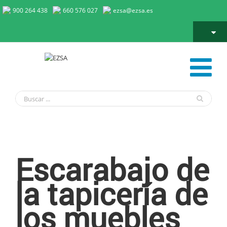
900 264 438
660 576 027
ezsa@ezsa.es
Escarabajo de la Tapicería de los Muebles
Escarabajo de
la tapicería de
los muebles