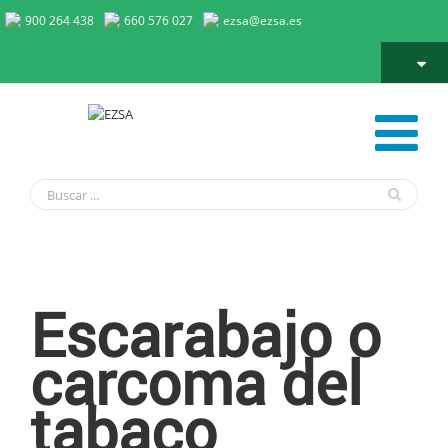
900 264 438
660 576 027
ezsa@ezsa.es
Escarabajo del tabaco
Escarabajo o
carcoma del
tabaco