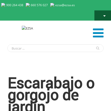
900 264 438
660 576 027
ezsa@ezsa.es
Escarabajo o gorgojo de jardín
Escarabajo o
gorgojo de
jardín