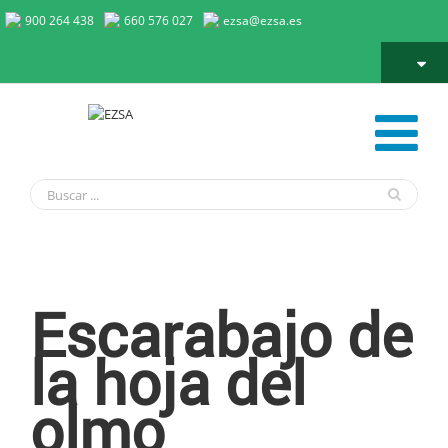
900 264 438
660 576 027
ezsa@ezsa.es
Escarabajo de la hoja del olmo
Escarabajo de
la hoja del
olmo