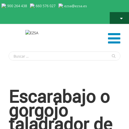
900 264 438
660 576 027
ezsa@ezsa.es
Escarabajo o gorgojo taladrador de la madera
Escarabajo o
gorgojo
taladrador de