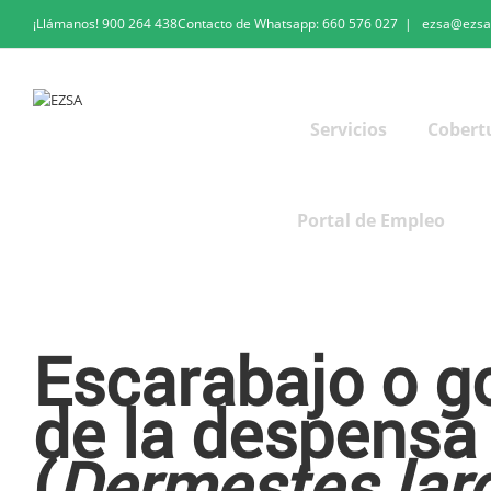
¡Llámanos!
900 264 438
Contacto de Whatsapp:
660 576 027
|
ezsa@ezsa
Servicios
Cobert
Portal de Empleo
Escarabajo o gorgojo de la despensa
Escarabajo o g
de la despensa
(
Dermestes lar