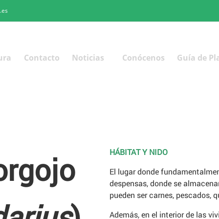
.es
ura
Contacto
Noticias
Conócenos
Guía de Pl
HÁBITAT Y NIDO
orgojo
El lugar donde fundamentalmen
despensas, donde se almacenan
pueden ser carnes, pescados, 
darius
)
Además, en el interior de las 