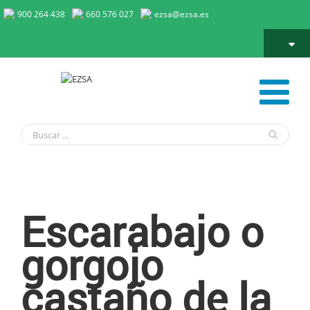
900 264 438
660 576 027
ezsa@ezsa.es
Escarabajo Castaño de la Harina
Escarabajo o
gorgojo
castaño de la