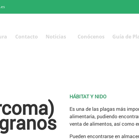
.es
ura
Contacto
Noticias
Conócenos
Guía de Pl
HÁBITAT Y NIDO
rcoma)
Es una de las plagas más impor
 granos
alimentaria, pudiendo encontra
venta de alimentos, así como e
Pueden encontrarse en almacen