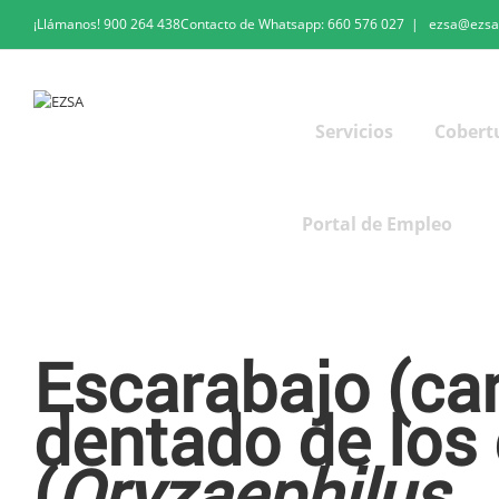
¡Llámanos!
900 264 438
Contacto de Whatsapp:
660 576 027
|
ezsa@ezsa
Servicios
Cobert
Portal de Empleo
Escarabajo (o carcoma) Dentado de los Granos
Escarabajo (ca
dentado de los
(
Oryzaephilus