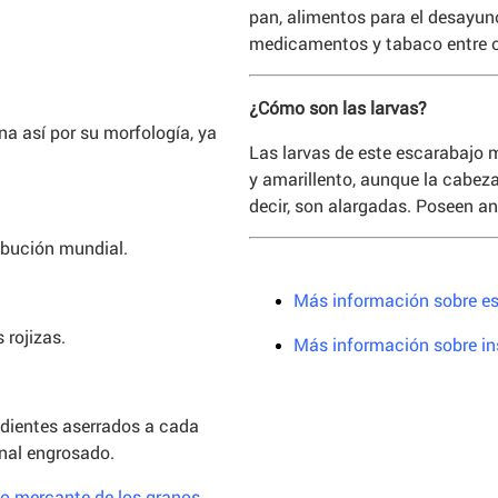
pan, alimentos para el desayuno
medicamentos y tabaco entre o
¿Cómo son las larvas?
a así por su morfología, ya
Las larvas de este escarabajo
y amarillento, aunque la cabeza
decir, son alargadas. Poseen 
ibución mundial.
Más información sobre e
 rojizas.
Más información sobre i
 dientes aserrados a cada
inal engrosado.
jo mercante de los granos
,