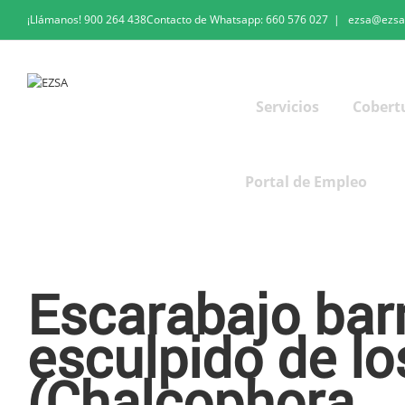
¡Llámanos!
900 264 438
Contacto de Whatsapp:
660 576 027
|
ezsa@ezsa
Servicios
Cobert
Portal de Empleo
Escarabajo barrenador esculpido de los pinos
Escarabajo bar
esculpido de lo
(Chalcophora