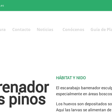
.es
ura
Contacto
Noticias
Conócenos
Guía de Pl
HÁBITAT Y NIDO
renador
El escarabajo barrenador escul
s pinos
especialmente en áreas boscos
Los huevos son depositados sob
Aquí las larvas se alimentan de